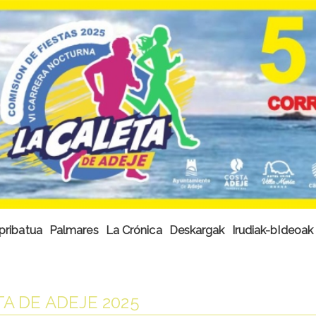
pribatua
Palmares
La Crónica
Deskargak
Irudiak-bIdeoak
TA DE ADEJE 2025