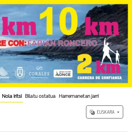
Nola iritsi
Bilatu ostatua
Harremanetan jarri
EUSKARA