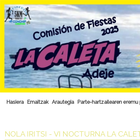
Hasiera
Emaitzak
Arautegia
Parte-hartzailearen eremu 
NOLA IRITSI - VI NOCTURNA LA CALE