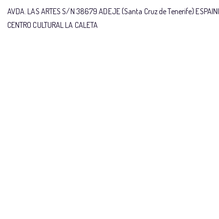
AVDA. LAS ARTES S/N 38679 ADEJE (Santa Cruz de Tenerife) ESPAIN
CENTRO CULTURAL LA CALETA