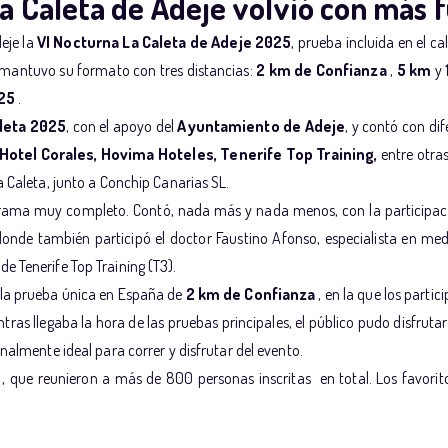
la Caleta de Adeje volvió con más 
eje la
VI Nocturna La Caleta de Adeje 2025
, prueba incluida en el ca
a mantuvo su formato con tres distancias:
2 km de Confianza
,
5 km
y
25
.
leta 2025
, con el apoyo del
Ayuntamiento de Adeje
, y contó con d
, Hotel Corales, Hovima Hoteles, Tenerife Top Training,
entre otra
a Caleta, junto a Conchip Canarias SL.
rama muy completo. Contó, nada más y nada menos, con la participaci
 donde también participó el doctor Faustino Afonso, especialista en m
e Tenerife Top Training (T3).
 a la prueba única en España de
2 km de Confianza
, en la que los partic
ntras llegaba la hora de las pruebas principales, el público pudo disfrut
nalmente ideal para correr y disfrutar del evento.
, que reunieron a más de 800 personas inscritas en total. Los favorit