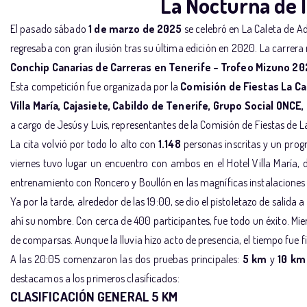
La Nocturna de 
El pasado sábado
1 de marzo de 2025
se celebró en La Caleta de Ad
regresaba con gran ilusión tras su última edición en 2020. La carrer
Conchip Canarias de Carreras en Tenerife –
Trofeo Mizuno 20
Esta competición fue organizada por la
Comisión de Fiestas La Ca
Villa María, Cajasiete, Cabildo de Tenerife, Grupo Social ONCE
a cargo de Jesús y Luis, representantes de la Comisión de Fiestas de L
La cita volvió por todo lo alto con
1.148
personas inscritas
y un prog
viernes tuvo lugar un encuentro con ambos en el Hotel Villa María,
entrenamiento con Roncero y Boullón en las magníficas instalaciones d
Ya por la tarde, alrededor de las 19:00, se dio el pistoletazo de salida
ahí su nombre. Con cerca de 400 participantes, fue todo un éxito. Mie
de comparsas. Aunque la lluvia hizo acto de presencia, el tiempo fue fi
A las 20:05 comenzaron las dos pruebas principales:
5 km
y
10 km
destacamos a los primeros clasificados:
CLASIFICACIÓN GENERAL 5 KM