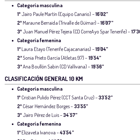
Categoría masculina
1º
Jairo Paule Martín (Equipo Canario) –
16'02”
2º
Maraune Berraida (Trivalle de Güímar) –
16'07”
3º
Juan Manuel Pérez Tejera (CD CorreAyo Spar Tenerife) –
17'3
Categoría femenina
1ª
Laura Etayo (Tenerife Cajacanarias) –
19'04”
2ª
Sonia Prieto García (Atletas 97) –
19'54”
3ª
Ana Boullón Sabin (CD Vallivana) –
19'56”
CLASIFICACIÓN GENERAL 10 KM
Categoría masculina
1º
Cristian Pulido Pérez (CCT Santa Cruz) –
33'52”
2º
César Hernández Borges –
33'55”
3º
Jairo Pérez de Luis –
34'57”
Categoría femenina
1ª
Elizaveta Ivanova –
43'54”