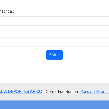
inscrição
Entrar
LIA DEPORTES ARICO
- Correr, Fun Run em
Porís de Abona 