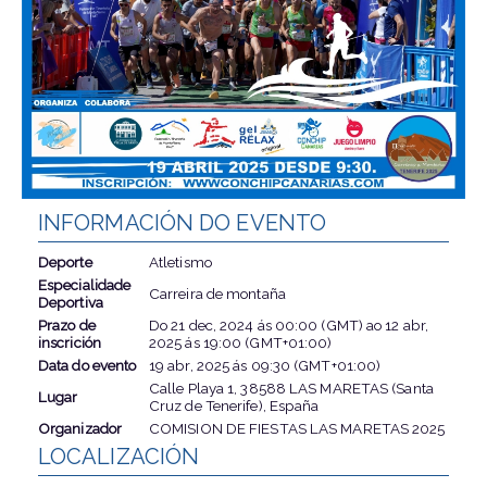
INFORMACIÓN DO EVENTO
Deporte
Atletismo
Especialidade
Carreira de montaña
Deportiva
Prazo de
Do
21 dec, 2024
ás
00:00 (GMT)
ao
12 abr,
inscrición
2025
ás
19:00 (GMT+01:00)
Data do evento
19 abr, 2025
ás
09:30 (GMT+01:00)
Calle Playa 1, 38588 LAS MARETAS (Santa
Lugar
Cruz de Tenerife), España
Organizador
COMISION DE FIESTAS LAS MARETAS 2025
LOCALIZACIÓN