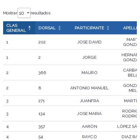
Mostrar
resultados
CLAS
DORSAL
PARTICIPANTE
APELLI
GENERAL
MART
1
202
JOSE DAVID
GONZA
HERNÁN
1
2
JORGE
GONZÁ
CARBA
2
366
MAURO
BELL
GONZÁ
2
8
ANTONIO MANUEL
MEL
3
271
JUANFRA
MARTI
RODRIG
3
134
JOSE MARIA
RODRIG
4
357
AARÓN
LÓPEZ SÁ
4
54
RAYCO
DIAZ RA