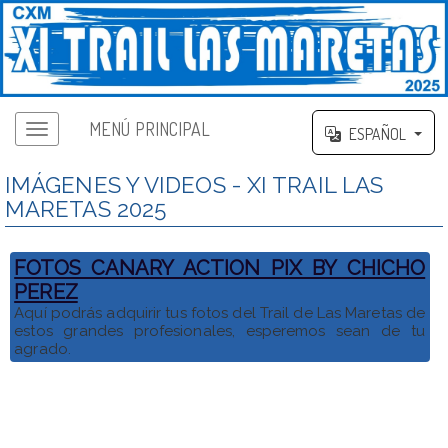
MENÚ PRINCIPAL
ESPAÑOL
IMÁGENES Y VIDEOS - XI TRAIL LAS
MARETAS 2025
FOTOS CANARY ACTION PIX BY CHICHO
PEREZ
Aquí podrás adquirir tus fotos del Trail de Las Maretas de
estos grandes profesionales, esperemos sean de tu
agrado.