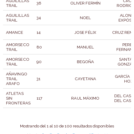
AGUILILLAS
CRU
36
OLIVER FERMÍN
TRAIL
RODRIG
AGUILILLAS
ALON
34
NOEL
TRAIL
EXPÓSI
AMANCE
14
JOSE FÉLIX
CRUZ REM
AMORSECO
PERE
80
MANUEL
TRAIL
FERNAN
AMORSECO
SANTA
90
BEGOÑA
TRAIL
GONZA
AÑAVINGO
GARCÍA D
TRAIL
31
CAYETANA
HOZ
ARAFO
ATLETAS
DEL CAST
SIN
117
RAUL MÁXIMO
DEL CAST
FRONTERAS
CLUB
DORSAL
PARTICIPANTE
APELLI
Mostrando del 1 al 10 de 100 resultados disponibles