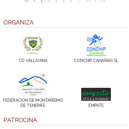
<<
<
1
2
3
4
5
10
>
>>
…
ORGANIZA
CD VALLIVANA
CONCHIP CANARIAS SL
FEDERACION DE MONTAÑISMO
DE TENERIFE
EMPATE
PATROCINA