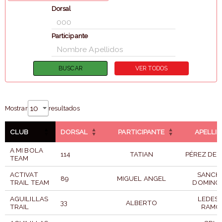
Dorsal
Participante
Mostrar
resultados
CLUB
DORSAL
PARTICIPANTE
APELLI
A MI BOLA
114
TATIAN
PÉREZ DE
TEAM
ACTIVAT
SANCH
89
MIGUEL ANGEL
TRAIL TEAM
DOMING
AGUILILLAS
LEDES
33
ALBERTO
TRAIL
RAMO