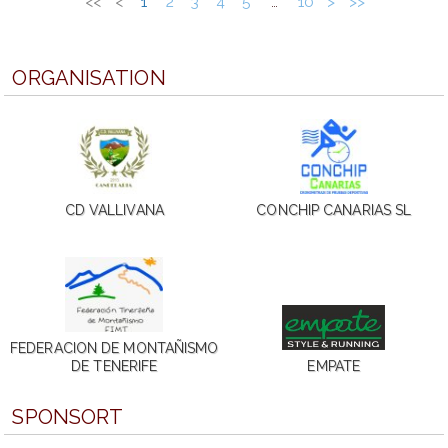
<<
<
1
2
3
4
5
10
>
>>
…
ORGANISATION
CD VALLIVANA
CONCHIP CANARIAS SL
FEDERACION DE MONTAÑISMO
DE TENERIFE
EMPATE
SPONSORT