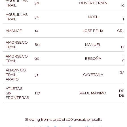
AGUILILLAS
36
OLIVER FERMÍN
TRAIL
RO
AGUILILLAS
34
NOEL
TRAIL
E
AMANCE
14
JOSE FÉLIX
CRUZ
AMORSECO
80
MANUEL
TRAIL
FE
AMORSECO
S
90
BEGOÑA
TRAIL
G
AÑAVINGO
GAR
TRAIL
31
CAYETANA
ARAFO
ATLETAS
DEL
SIN
117
RAUL MÁXIMO
DEL
FRONTERAS
CLUB
STARTNUMMER
TEILNEHMER
AP
Showing from 1 to 10 of 100 available results