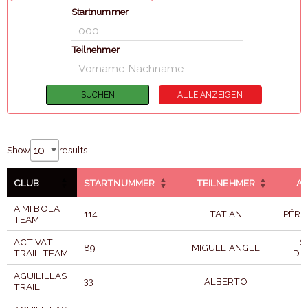
Startnummer
Teilnehmer
Show
results
CLUB
STARTNUMMER
TEILNEHMER
AP
A MI BOLA
114
TATIAN
PÉRE
TEAM
ACTIVAT
S
89
MIGUEL ANGEL
TRAIL TEAM
DO
AGUILILLAS
L
33
ALBERTO
TRAIL