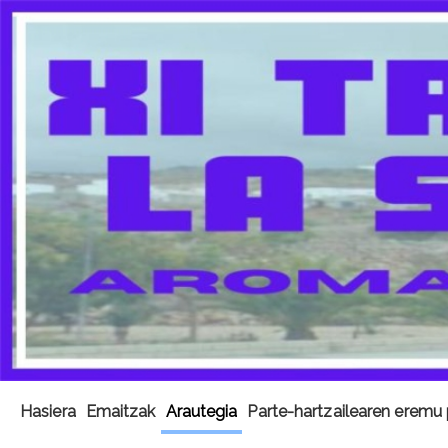
Hasiera
Emaitzak
Arautegia
Parte-hartzailearen eremu 