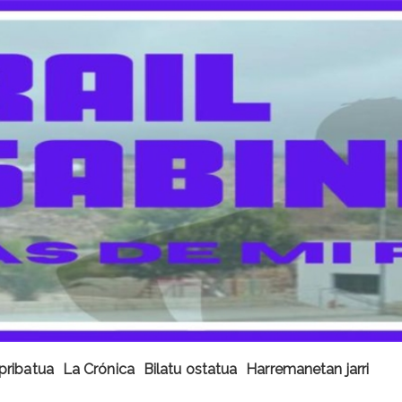
pribatua
La Crónica
Bilatu ostatua
Harremanetan jarri