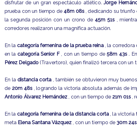
disfrutar de un gran espectáculo atlético.
Jorge Hernán
prueba con un tiempo de
48m 08s
, dedicando su triunf
la segunda posición con un crono de
45m 51s
, mientra
corredores realizaron una magnífica actuación.
En la
categoría femenina de la prueba reina
, la corredora
en la
categoría Senior F
, con un tiempo de
58m 43s
. E
Pérez Delgado
(Travertoro), quien finalizó tercera con un
En la
distancia corta
, también se obtuvieron muy buenos 
de
20m 48s
, logrando la victoria absoluta además de i
Antonio Álvarez Hernández
, con un tiempo de
21m 01s
, 
En la
categoría femenina de la distancia corta
, la victoria
meta
Elena Santana Vázquez
, con un tiempo de
30m 24s