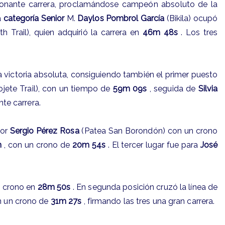
cionante carrera, proclamándose campeón absoluto de la
a
categoría Senior
M.
Daylos Pombrol García
(Bikila) ocupó
h Trail), quien adquirió la carrera en
46m 48s
. Los tres
la victoria absoluta, consiguiendo también el primer puesto
ete Trail), con un tiempo de
59m 09s
, seguida de
Silvia
nte carrera.
dor
Sergio Pérez Rosa
(Patea San Borondón) con un crono
n
, con un crono de
20m 54s
. El tercer lugar fue para
José
l crono en
28m 50s
. En segunda posición cruzó la línea de
n un crono de
31m 27s
, firmando las tres una gran carrera.