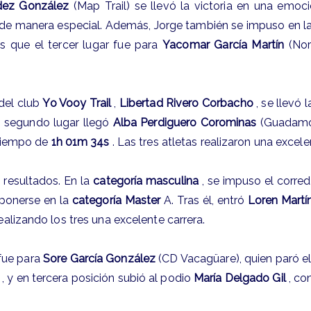
dez González
(Map Trail) se llevó la victoria en una emo
o de manera especial. Además, Jorge también se impuso en l
s que el tercer lugar fue para
Yacomar García Martín
(Nort
 del club
Yo Vooy Trail
,
Libertad Rivero Corbacho
, se llevó 
n segundo lugar llegó
Alba Perdiguero Corominas
(Guadamoj
 tiempo de
1h 01m 34s
. Las tres atletas realizaron una excele
resultados. En la
categoría masculina
, se impuso el corre
mponerse en la
categoría Master
A. Tras él, entró
Loren Martí
realizando los tres una excelente carrera.
 fue para
Sore García González
(CD Vacagüare), quien paró e
, y en tercera posición subió al podio
María Delgado Gil
, co