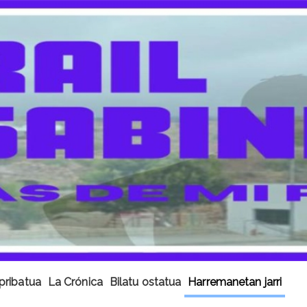
pribatua
La Crónica
Bilatu ostatua
Harremanetan jarri