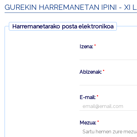
GUREKIN HARREMANETAN IPINI - XI L
Harremanetarako posta elektronikoa
Izena:
*
Abizenak:
*
E-mail:
*
Mezua:
*