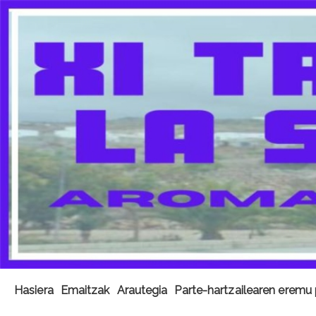
Hasiera
Emaitzak
Arautegia
Parte-hartzailearen eremu 