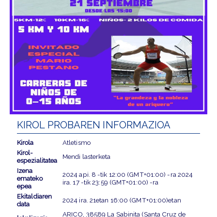
KIROL PROBAREN INFORMAZIOA
Kirola
Atletismo
Kirol-
Mendi lasterketa
espezialitatea
Izena
2024 api. 8
-tik
12:00 (GMT+01:00)
-ra
2024
emateko
ira. 17
-tik
23:59 (GMT+01:00)
-ra
epea
Ekitaldiaren
2024 ira. 21
etan
16:00 (GMT+01:00)
etan
data
ARICO, 38589 La Sabinita (Santa Cruz de