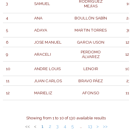
RODRÍGUEZ
3
SAMUEL
10
MEJÍAS
4
ANA
BOULLÓN SABÍN
24
5
ADAYA
MARTIN TORRES
39
6
JOSE MANUEL
GARCIA USON
125
PERDOMO
9
ARACELI
126
ÁLVAREZ
10
ANDRE LOUIS
LENOIR
105
11
JUAN CARLOS
BRAVO PÁEZ
23
12
MARIELIZ
AFONSO
116
P.
DORSAL
PARTICIPANTE
APELLIDOS
GENE
Showing from 1 to 10 of 130 available results
<<
<
1
2
3
4
5
13
>
>>
…