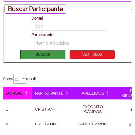
Buscar Participante
Dorsal
Participante
Show
results
P.
DORSAL
PARTICIPANTE
APELLIDOS
GENE
EXPOSITO
1
CRISTIAN
2
CAMPOS
2
ESTEFANÍA
SÁNCHEZ RUÍZ
34