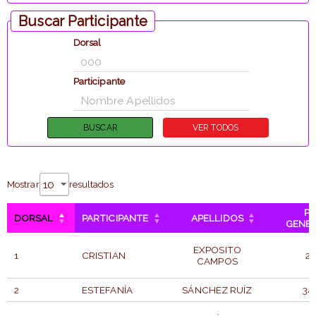
Buscar Participante
Dorsal
Participante
Mostrar
resultados
P.
DORSAL
PARTICIPANTE
APELLIDOS
GENE
EXPOSITO
1
CRISTIAN
2
CAMPOS
2
ESTEFANÍA
SÁNCHEZ RUÍZ
34