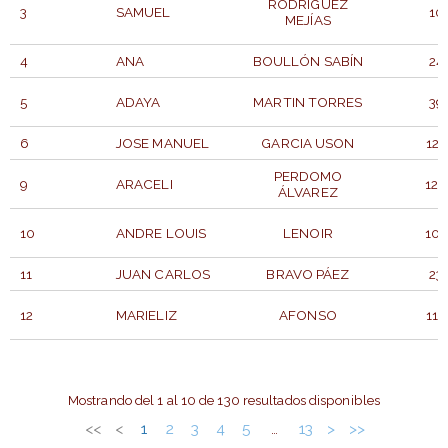
RODRÍGUEZ
3
SAMUEL
10
MEJÍAS
4
ANA
BOULLÓN SABÍN
24
5
ADAYA
MARTIN TORRES
39
6
JOSE MANUEL
GARCIA USON
125
PERDOMO
9
ARACELI
126
ÁLVAREZ
10
ANDRE LOUIS
LENOIR
105
11
JUAN CARLOS
BRAVO PÁEZ
23
12
MARIELIZ
AFONSO
116
P.
DORSAL
PARTICIPANTE
APELLIDOS
GENE
Mostrando del 1 al 10 de 130 resultados disponibles
<<
<
1
2
3
4
5
13
>
>>
…