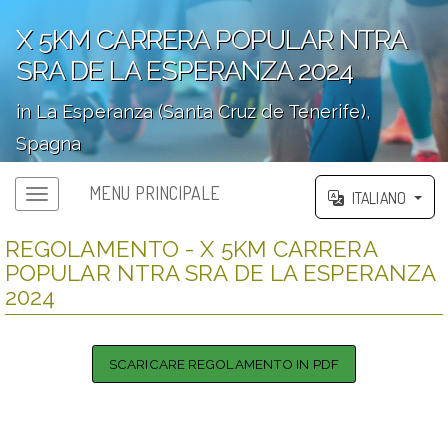
X 5KM CARRERA POPULAR NTRA
SRA DE LA ESPERANZA 2024
in La Esperanza (Santa Cruz de Tenerife),
Spagna
';
MENU PRINCIPALE
ITALIANO
REGOLAMENTO - X 5KM CARRERA
POPULAR NTRA SRA DE LA ESPERANZA
2024
SCARICARE REGOLAMENTO IN PDF