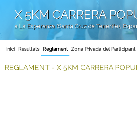
X 5KM CARRERA POPU
a La Esperanza (Santa Cruz de Tenerife), Esp
';
Inici
Resultats
Reglament
Zona Privada del Participant
REGLAMENT - X 5KM CARRERA POPUL