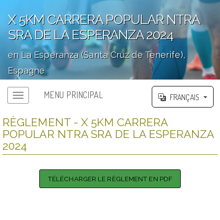
X 5KM CARRERA POPULAR NTRA
SRA DE LA ESPERANZA 2024
en La Esperanza (Santa Cruz de Tenerife),
Espagne
';
MENU PRINCIPAL
FRANÇAIS
RÈGLEMENT - X 5KM CARRERA
POPULAR NTRA SRA DE LA ESPERANZA
2024
TÉLÉCHARGER LE RÈGLEMENT EN PDF