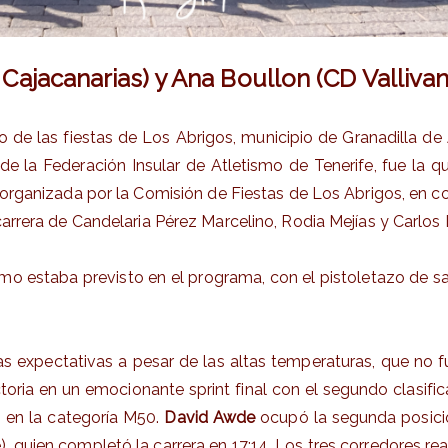
Cajacanarias) y Ana Boullon (CD Vallivan
de las fiestas de Los Abrigos, municipio de Granadilla de 
o de la Federación Insular de Atletismo de Tenerife, fue la 
e organizada por la Comisión de Fiestas de Los Abrigos, en 
carrera de Candelaria Pérez Marcelino, Rodia Mejías y Carlos 
staba previsto en el programa, con el pistoletazo de salida
las expectativas a pesar de las altas temperaturas, que no
ictoria en un emocionante sprint final con el segundo clas
 en la categoría M50.
David Awde
ocupó la segunda posició
, quien completó la carrera en 17:14. Los tres corredores re