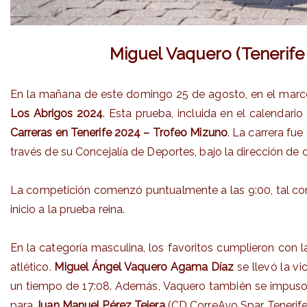
Miguel Vaquero (Tenerife 
En la mañana de este domingo 25 de agosto, en el marco 
Los Abrigos 2024
. Esta prueba, incluida en el calendari
Carreras en Tenerife 2024 – Trofeo Mizuno
. La carrera fu
través de su Concejalía de Deportes, bajo la dirección de 
La competición comenzó puntualmente a las 9:00, tal como e
inicio a la prueba reina.
En la categoría masculina, los favoritos cumplieron con 
atlético.
Miguel Ángel Vaquero Agama Díaz
se llevó la v
un tiempo de 17:08. Además, Vaquero también se impuso
para
Juan Manuel Pérez Tejera
(CD CorreAyo Spar Tenerife)