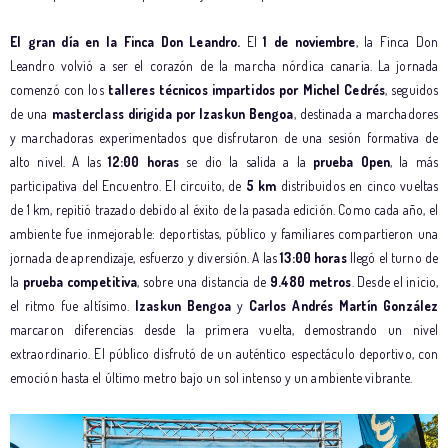
El gran día en la Finca Don Leandro.
El
1 de noviembre
, la Finca Don
Leandro volvió a ser el corazón de la marcha nórdica canaria. La jornada
comenzó con los
talleres técnicos impartidos por Michel Cedrés
, seguidos
de una
masterclass dirigida por Izaskun Bengoa
, destinada a marchadores
y marchadoras experimentados que disfrutaron de una sesión formativa de
alto nivel. A las
12:00 horas
se dio la salida a la
prueba Open
, la más
participativa del Encuentro. El circuito, de
5 km
distribuidos en cinco vueltas
de 1 km, repitió trazado debido al éxito de la pasada edición. Como cada año, el
ambiente fue inmejorable: deportistas, público y familiares compartieron una
jornada de aprendizaje, esfuerzo y diversión. A las
13:00 horas
llegó el turno de
la
prueba competitiva
, sobre una distancia de
9.480 metros
. Desde el inicio,
el ritmo fue altísimo.
Izaskun Bengoa
y
Carlos Andrés Martín González
marcaron diferencias desde la primera vuelta, demostrando un nivel
extraordinario. El público disfrutó de un auténtico espectáculo deportivo, con
emoción hasta el último metro bajo un sol intenso y un ambiente vibrante.