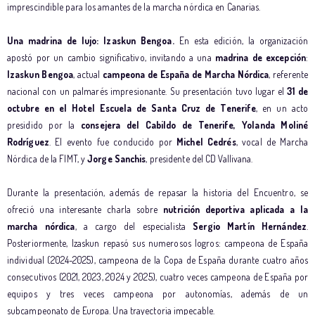
imprescindible para los amantes de la marcha nórdica en Canarias.
Una madrina de lujo: Izaskun Bengoa.
En esta edición, la organización
apostó por un cambio significativo, invitando a una
madrina de excepción
:
Izaskun Bengoa
, actual
campeona de España de Marcha Nórdica
, referente
nacional con un palmarés impresionante. Su presentación tuvo lugar el
31 de
octubre en el Hotel Escuela de Santa Cruz de Tenerife
, en un acto
presidido por la
consejera del Cabildo de Tenerife, Yolanda Moliné
Rodríguez
. El evento fue conducido por
Michel Cedrés
, vocal de Marcha
Nórdica de la FIMT, y
Jorge Sanchis
, presidente del CD Vallivana.
Durante la presentación, además de repasar la historia del Encuentro, se
ofreció una interesante charla sobre
nutrición deportiva aplicada a la
marcha nórdica
, a cargo del especialista
Sergio Martín Hernández
.
Posteriormente, Izaskun repasó sus numerosos logros: campeona de España
individual (2024-2025), campeona de la Copa de España durante cuatro años
consecutivos (2021, 2023, 2024 y 2025), cuatro veces campeona de España por
equipos y tres veces campeona por autonomías, además de un
subcampeonato de Europa. Una trayectoria impecable.