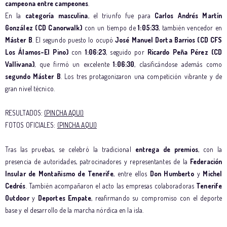
campeona entre campeones
.
En la
categoría masculina
, el triunfo fue para
Carlos Andrés Martín
González (CD Canorwalk)
con un tiempo de
1:05:33
, también vencedor en
Máster B
. El segundo puesto lo ocupó
José Manuel Dorta Barrios (CD CFS
Los Álamos-El Pino)
con
1:06:23
, seguido por
Ricardo Peña Pérez (CD
Vallivana)
, que firmó un excelente
1:06:30
, clasificándose además como
segundo Máster B
. Los tres protagonizaron una competición vibrante y de
gran nivel técnico.
RESULTADOS:
(PINCHA AQUI)
FOTOS OFICIALES:
(PINCHA AQUI)
Tras las pruebas, se celebró la tradicional
entrega de premios
, con la
presencia de autoridades, patrocinadores y representantes de la
Federación
Insular de Montañismo de Tenerife
, entre ellos
Don Humberto
y
Michel
Cedrés
. También acompañaron el acto las empresas colaboradoras
Tenerife
Outdoor
y
Deportes Empate
, reafirmando su compromiso con el deporte
base y el desarrollo de la marcha nórdica en la isla.