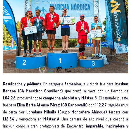
Resultados y pódiums.
En categoría
femenina
, la victoria fue para
Izaskun
Bengoa (CA Marathon Crevillent)
, que cruzó la meta con un tiempo de
1:04:25
, proclamándose
campeona absoluta y Máster B
. El segundo puesto
fue para
Elisa Berta Afonso Pérez (CD Canorwalk)
con
1:12:27
, seguida muy
de cerca por
Loredana Mihaila (Grupo Montañero Abinque)
, tercera con
1:12:54
y vencedora en
Máster A
. Una carrera de alto nivel que coronó a
Izaskun como la gran protagonista del Encuentro:
imparable, inspiradora y