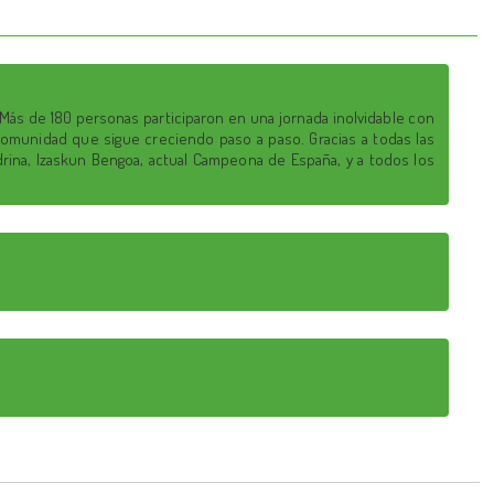
. Más de 180 personas participaron en una jornada inolvidable con
comunidad que sigue creciendo paso a paso. Gracias a todas las
drina, Izaskun Bengoa, actual Campeona de España, y a todos los