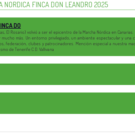
A NORDICA FINCA DON LEANDRO 2025
FINCA DO
s, El Rosario) volvió a ser el epicentro de la Marcha Nórdica en Canarias
s y mucho más. Un entorno privilegiado, un ambiente espectacular y una 
icos, federación, clubes y patrocinadores. Mención especial a nuestra ma
smo de Tenerife C.D. Vallivana