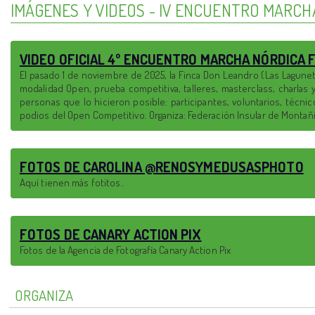
IMÁGENES Y VIDEOS - IV ENCUENTRO MARCH
VIDEO OFICIAL 4º ENCUENTRO MARCHA NÓRDICA 
El pasado 1 de noviembre de 2025, la Finca Don Leandro (Las Laguneta
modalidad Open, prueba competitiva, talleres, masterclass, charla
personas que lo hicieron posible: participantes, voluntarios, técn
podios del Open Competitivo. Organiza: Federación Insular de Montañi
FOTOS DE CAROLINA @RENOSYMEDUSASPHOTO
Aquí tienen más fotitos..
FOTOS DE CANARY ACTION PIX
Fotos de la Agencia de Fotografía Canary Action Pix
ORGANIZA