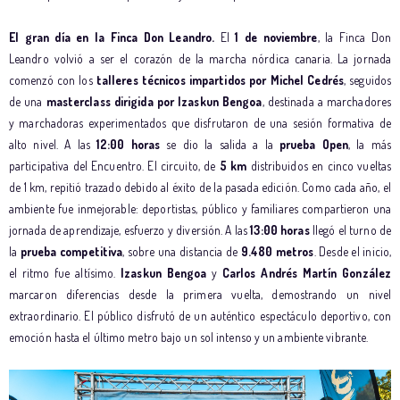
El gran día en la Finca Don Leandro.
El
1 de noviembre
, la Finca Don
Leandro volvió a ser el corazón de la marcha nórdica canaria. La jornada
comenzó con los
talleres técnicos impartidos por Michel Cedrés
, seguidos
de una
masterclass dirigida por Izaskun Bengoa
, destinada a marchadores
y marchadoras experimentados que disfrutaron de una sesión formativa de
alto nivel. A las
12:00 horas
se dio la salida a la
prueba Open
, la más
participativa del Encuentro. El circuito, de
5 km
distribuidos en cinco vueltas
de 1 km, repitió trazado debido al éxito de la pasada edición. Como cada año, el
ambiente fue inmejorable: deportistas, público y familiares compartieron una
jornada de aprendizaje, esfuerzo y diversión. A las
13:00 horas
llegó el turno de
la
prueba competitiva
, sobre una distancia de
9.480 metros
. Desde el inicio,
el ritmo fue altísimo.
Izaskun Bengoa
y
Carlos Andrés Martín González
marcaron diferencias desde la primera vuelta, demostrando un nivel
extraordinario. El público disfrutó de un auténtico espectáculo deportivo, con
emoción hasta el último metro bajo un sol intenso y un ambiente vibrante.