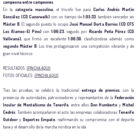
campeona entre campeones
.
En la
categoría masculina
, el triunfo fue para
Carlos Andrés Martín
González (CD Canorwalk)
con un tiempo de
1:05:33
, también vencedor en
Máster B
. El segundo puesto lo ocupó
José Manuel Dorta Barrios (CD CFS
Los Álamos-El Pino)
con
1:06:23
, seguido por
Ricardo Peña Pérez (CD
Vallivana)
, que firmó un excelente
1:06:30
, clasificándose además como
segundo Máster B
. Los tres protagonizaron una competición vibrante y de
gran nivel técnico.
RESULTADOS:
(PINCHA AQUI)
FOTOS OFICIALES:
(PINCHA AQUI)
Tras las pruebas, se celebró la tradicional
entrega de premios
, con la
presencia de autoridades, patrocinadores y representantes de la
Federación
Insular de Montañismo de Tenerife
, entre ellos
Don Humberto
y
Michel
Cedrés
. También acompañaron el acto las empresas colaboradoras
Tenerife
Outdoor
y
Deportes Empate
, reafirmando su compromiso con el deporte
base y el desarrollo de la marcha nórdica en la isla.