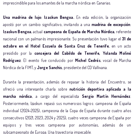
imprescindible para los amantes de la marcha nórdica en Canarias.
Una madrina de lujo: Izaskun Bengoa.
En esta edición, la organización
apostó por un cambio significativo, invitando a una
madrina de excepción
:
Izaskun Bengoa
, actual
campeona de España de Marcha Nórdica
, referente
nacional con un palmarés impresionante. Su presentación tuvo lugar el
31 de
octubre en el Hotel Escuela de Santa Cruz de Tenerife
, en un acto
presidido por la
consejera del Cabildo de Tenerife, Yolanda Moliné
Rodríguez
. El evento fue conducido por
Michel Cedrés
, vocal de Marcha
Nórdica de la FIMT, y
Jorge Sanchis
, presidente del CD Vallivana.
Durante la presentación, además de repasar la historia del Encuentro, se
ofreció una interesante charla sobre
nutrición deportiva aplicada a la
marcha nórdica
, a cargo del especialista
Sergio Martín Hernández
.
Posteriormente, Izaskun repasó sus numerosos logros: campeona de España
individual (2024-2025), campeona de la Copa de España durante cuatro años
consecutivos (2021, 2023, 2024 y 2025), cuatro veces campeona de España por
equipos y tres veces campeona por autonomías, además de un
subcampeonato de Europa. Una trayectoria impecable.