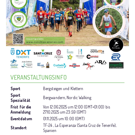
VERANSTALTUNGSINFO
Sport
Bergsteigen und Klettern
Sport
Bergwandern, Nordic Walking
Spezialität
Frist für die
Von
12.06.2025
um
12:00 (GMT+01:00)
bis
Anmeldung
27.10.2025
um
23:59 (GMT)
Eventdatum
01.11.2025
um
10:00 (GMT)
TF-24 , La Esperanza (Santa Cruz de Tenerife),
Standort
Spanien