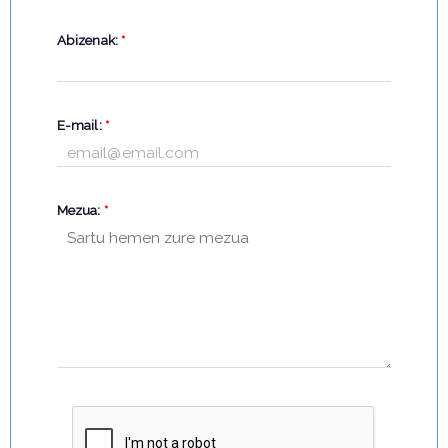
Abizenak:
*
E-mail:
*
Mezua:
*