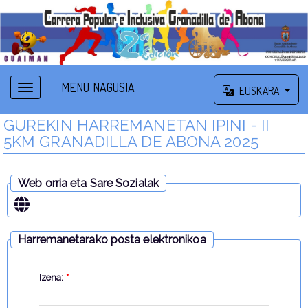
MENU NAGUSIA
EUSKARA
GUREKIN HARREMANETAN IPINI - II
5KM GRANADILLA DE ABONA 2025
Web orria eta Sare Sozialak
Harremanetarako posta elektronikoa
Izena:
*