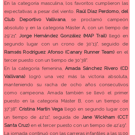
En la categoría masculina, los favoritos cumplieron las
expectativas a pesar del viento.
Raúl Díaz Perdomo, del
Club Deportivo Vallivana
, se proclamó campeón
absoluto y en la categoría Máster A, con un tiempo de
29'21".
Jorge Hernández González (MAP Trail)
llegó en
segundo lugar con un crono de 30'13", seguido de
Ramsés Rodríguez Afonso (Canary Runner Team)
en el
tercer puesto con un tiempo de 30'38".
En la categoría femenina,
Amada Sánchez Rivero (CD
Vallivana)
logró una vez más la victoria absoluta,
manteniendo su racha de ocho años consecutivos
como campeona. Amada también se llevó el primer
puesto en la categoría Máster B, con un tiempo de
37'38".
Cristina Martín Vega
llegó en segundo lugar con
un tiempo de 42'11", seguida de
Jane Wickham (CCT
Santa Cruz)
en el tercer puesto con un tiempo de 42'49".
La jornada continuó con las carreras infantiles a las 11:00