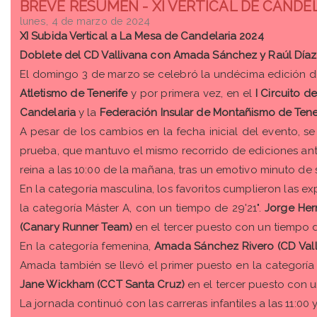
BREVE RESUMEN - XI VERTICAL DE CANDEL
lunes, 4 de marzo de 2024
XI Subida Vertical a La Mesa de Candelaria 2024
Doblete del CD Vallivana con Amada Sánchez y Raúl Díaz e
El domingo 3 de marzo se celebró la undécima edición d
Atletismo de Tenerife
y por primera vez, en el
I Circuito d
Candelaria
y la
Federación Insular de Montañismo de Tene
A pesar de los cambios en la fecha inicial del evento, s
prueba, que mantuvo el mismo recorrido de ediciones anter
reina a las 10:00 de la mañana, tras un emotivo minuto de s
En la categoría masculina, los favoritos cumplieron las ex
la categoría Máster A, con un tiempo de 29'21".
Jorge Her
(Canary Runner Team)
en el tercer puesto con un tiempo d
En la categoría femenina,
Amada Sánchez Rivero (CD Vall
Amada también se llevó el primer puesto en la categoría
Jane Wickham (CCT Santa Cruz)
en el tercer puesto con u
La jornada continuó con las carreras infantiles a las 11: