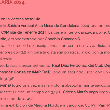
ARIA 2024.
n la victoria absoluta.
e la
Subida Vertical A La Mesa de Candelaria 2024
, una prueb
e CXM isla de Tenerife 2024
. La carrera fue organizada por el
C
rife
, y cronometrada por
Conchip Canarias SL.
e batió el récord de inscripciones con cerca de 175 particip
iores con 3,9 km para la distancia principal, inició con la mo
ilencio.
pectativas a pesar del viento.
Raúl Díaz Perdomo, del Club Dep
nández González (MAP Trail)
llegó en segundo lugar con un c
e 30'38".
ivana)
logró una vez más la victoria absoluta, manteniendo
 Máster B, con un tiempo de 37'38".
Cristina Martín Vega
llegó 
n tiempo de 42'49".
00 y una exhibición de Marcha Nórdica a cargo del CD Pim Pam P