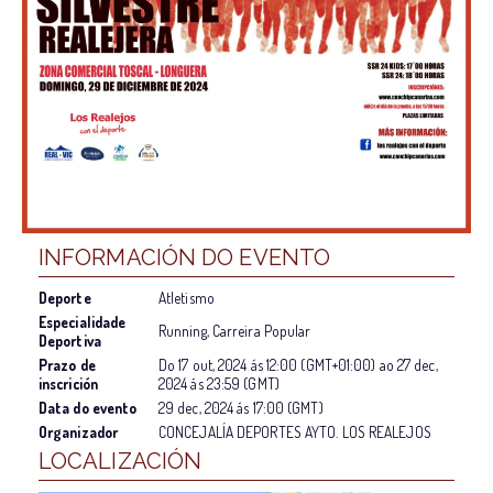
INFORMACIÓN DO EVENTO
Deporte
Atletismo
Especialidade
Running, Carreira Popular
Deportiva
Prazo de
Do
17 out, 2024
ás
12:00 (GMT+01:00)
ao
27 dec,
inscrición
2024
ás
23:59 (GMT)
Data do evento
29 dec, 2024
ás
17:00 (GMT)
Organizador
CONCEJALÍA DEPORTES AYTO. LOS REALEJOS
LOCALIZACIÓN