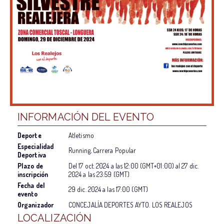
INFORMACIÓN DEL EVENTO
Deporte
Atletismo
Especialidad
Running, Carrera Popular
Deportiva
Plazo de
Del
17 oct. 2024
a las
12:00 (GMT+01:00)
al
27 dic.
inscripción
2024
a las
23:59 (GMT)
Fecha del
29 dic. 2024
a las
17:00 (GMT)
evento
Organizador
CONCEJALÍA DEPORTES AYTO. LOS REALEJOS
LOCALIZACIÓN