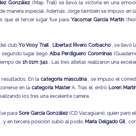
dez González
(Map Trail) se llevó la victoria en una emo
o de manera especial. Además, Jorge también se impuso en l
s que el tercer lugar fue para
Yacomar García Martín
(Nort
 del club
Yo Vooy Trail
,
Libertad Rivero Corbacho
, se llevó 
n segundo lugar llegó
Alba Perdiguero Corominas
(Guadamoj
 tiempo de
1h 01m 34s
. Las tres atletas realizaron una excele
resultados. En la
categoría masculina
, se impuso el corre
mponerse en la
categoría Master
A. Tras él, entró
Loren Martí
realizando los tres una excelente carrera.
 fue para
Sore García González
(CD Vacagüare), quien paró e
, y en tercera posición subió al podio
María Delgado Gil
, co