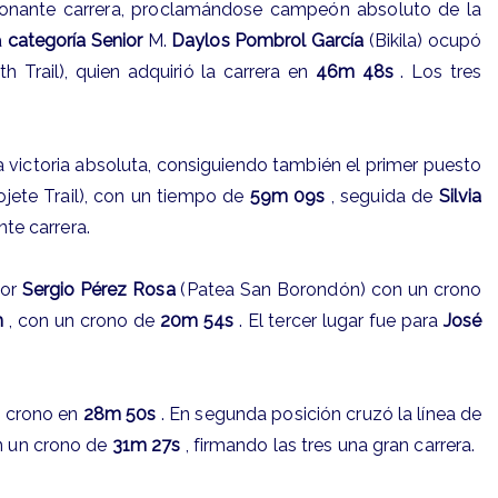
cionante carrera, proclamándose campeón absoluto de la
a
categoría Senior
M.
Daylos Pombrol García
(Bikila) ocupó
h Trail), quien adquirió la carrera en
46m 48s
. Los tres
la victoria absoluta, consiguiendo también el primer puesto
ete Trail), con un tiempo de
59m 09s
, seguida de
Silvia
nte carrera.
dor
Sergio Pérez Rosa
(Patea San Borondón) con un crono
n
, con un crono de
20m 54s
. El tercer lugar fue para
José
l crono en
28m 50s
. En segunda posición cruzó la línea de
n un crono de
31m 27s
, firmando las tres una gran carrera.