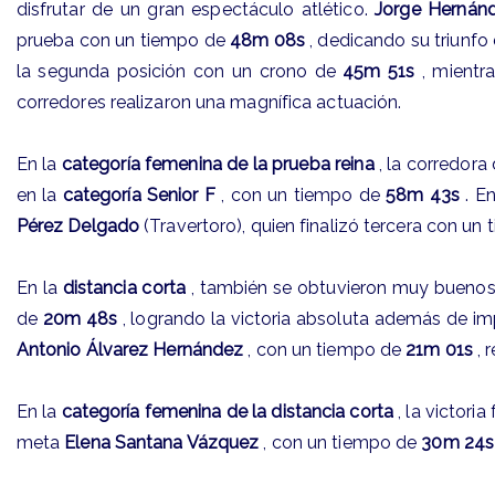
disfrutar de un gran espectáculo atlético.
Jorge Hernán
prueba con un tiempo de
48m 08s
, dedicando su triunf
la segunda posición con un crono de
45m 51s
, mientra
corredores realizaron una magnífica actuación.
En la
categoría femenina de la prueba reina
, la corredora
en la
categoría Senior F
, con un tiempo de
58m 43s
. E
Pérez Delgado
(Travertoro), quien finalizó tercera con un
En la
distancia corta
, también se obtuvieron muy buenos 
de
20m 48s
, logrando la victoria absoluta además de i
Antonio Álvarez Hernández
, con un tiempo de
21m 01s
, 
En la
categoría femenina de la distancia corta
, la victoria
meta
Elena Santana Vázquez
, con un tiempo de
30m 24s