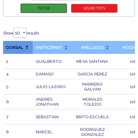
Show
results
DORSAL
PARTICIPANT
APELLIDOS
MODAL
2
GUALBERTO
MESA SANTANA
10K
4
DAMASO
GARCIA PEREZ
10K
MARRERO
5
JULIO LAZARO
10K
GALVAN
ANDRÉS
MORALES
6
10K
JONATHAN
TOLEDO
7
SEBASTIAN
BRITO ESCUELA
10K
RODRIGUEZ
8
MARCEL
10K
GONZALEZ