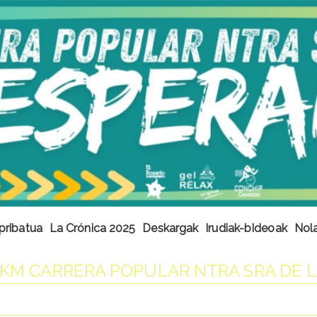
pribatua
La Crónica 2025
Deskargak
Irudiak-bIdeoak
Nola 
 5KM CARRERA POPULAR NTRA SRA DE 