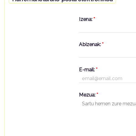
Izena:
*
Abizenak:
*
E-mail:
*
Mezua:
*