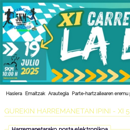
Hasiera
Emaitzak
Arautegia
Parte-hartzailearen eremu 
GUREKIN HARREMANETAN IPINI - XI
Harremanetarako posta elektronikoa