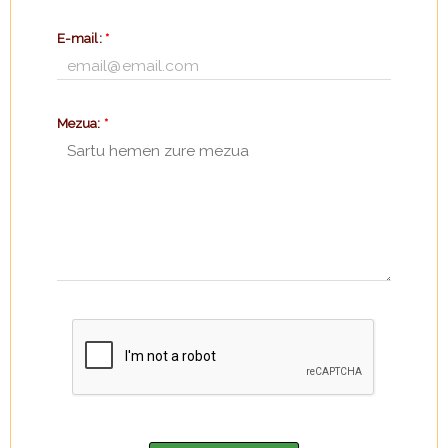
E-mail:
*
Mezua:
*