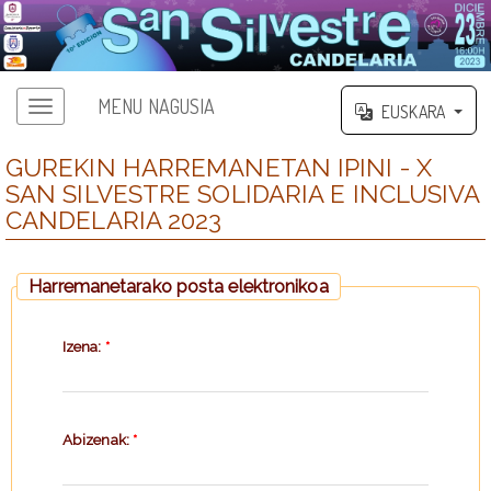
MENU NAGUSIA
EUSKARA
GUREKIN HARREMANETAN IPINI - X
SAN SILVESTRE SOLIDARIA E INCLUSIVA
CANDELARIA 2023
Harremanetarako posta elektronikoa
Izena:
*
Abizenak:
*