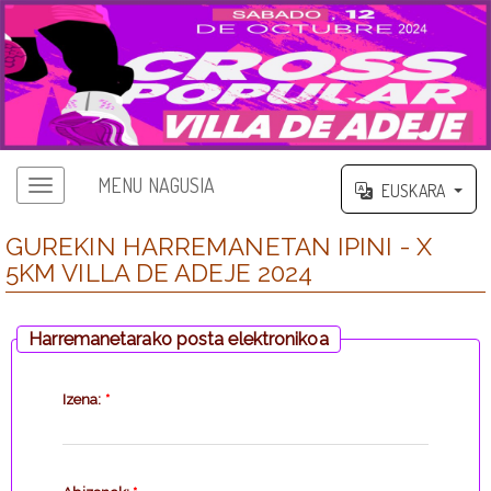
MENU NAGUSIA
EUSKARA
GUREKIN HARREMANETAN IPINI - X
5KM VILLA DE ADEJE 2024
Harremanetarako posta elektronikoa
Izena:
*