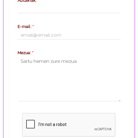
Abizenak:
*
E-mail:
*
Mezua:
*