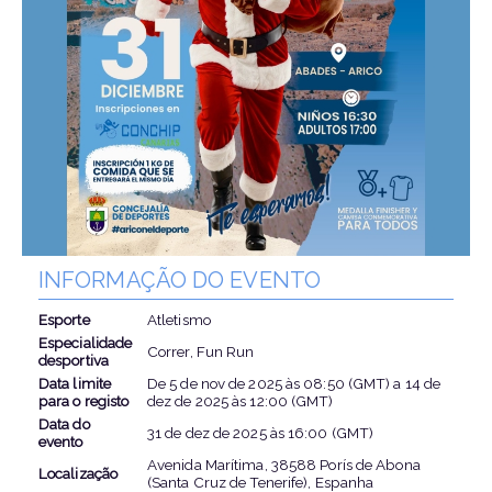
INFORMAÇÃO DO EVENTO
Esporte
Atletismo
Especialidade
Correr, Fun Run
desportiva
Data limite
De
5 de nov de 2025
às
08:50 (GMT)
a
14 de
para o registo
dez de 2025
às
12:00 (GMT)
Data do
31 de dez de 2025
às
16:00 (GMT)
evento
Avenida Marítima, 38588 Porís de Abona
Localização
(Santa Cruz de Tenerife), Espanha