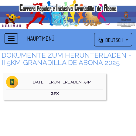
HAUPTMENÜ
DEUTSCH
DOKUMENTE ZUM HERUNTERLADEN -
II 5KM GRANADILLA DE ABONA 2025
DATEI HERUNTERLADEN: 5KM
GPX