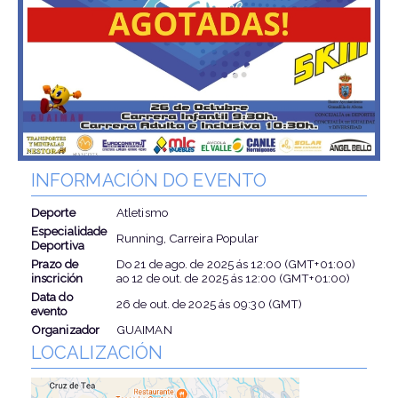
INFORMACIÓN DO EVENTO
Deporte
Atletismo
Especialidade
Running, Carreira Popular
Deportiva
Prazo de
Do
21 de ago. de 2025
ás
12:00 (GMT+01:00)
inscrición
ao
12 de out. de 2025
ás
12:00 (GMT+01:00)
Data do
26 de out. de 2025
ás
09:30 (GMT)
evento
Organizador
GUAIMAN
LOCALIZACIÓN