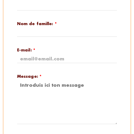
Nom de famille:
*
E-mail:
*
Message:
*