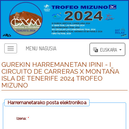
MENU NAGUSIA
EUSKARA
GUREKIN HARREMANETAN IPINI - I
CIRCUITO DE CARRERAS X MONTAÑA
ISLA DE TENERIFE 2024 TROFEO
MIZUNO
Harremanetarako posta elektronikoa
Izena:
*