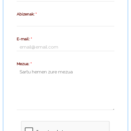
Abizenak:
*
E-mail:
*
Mezua:
*