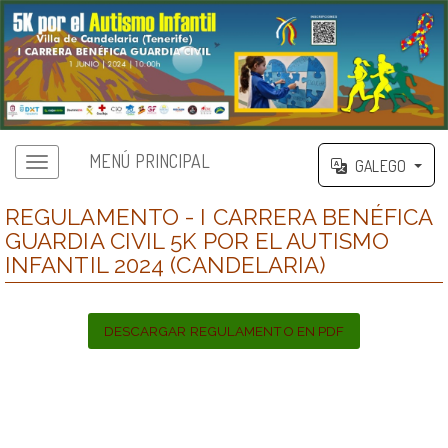
MENÚ PRINCIPAL
GALEGO
REGULAMENTO - I CARRERA BENÉFICA
GUARDIA CIVIL 5K POR EL AUTISMO
INFANTIL 2024 (CANDELARIA)
DESCARGAR REGULAMENTO EN PDF