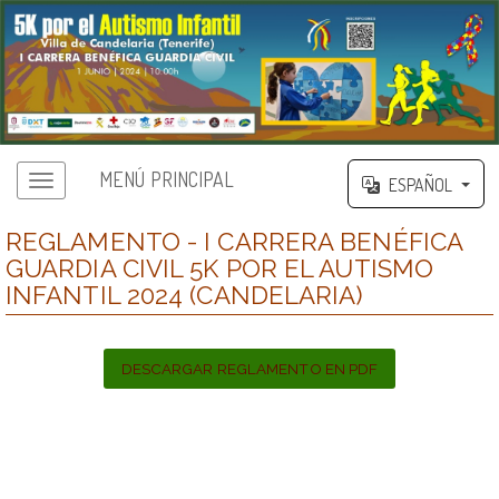
MENÚ PRINCIPAL
ESPAÑOL
REGLAMENTO - I CARRERA BENÉFICA
GUARDIA CIVIL 5K POR EL AUTISMO
INFANTIL 2024 (CANDELARIA)
DESCARGAR REGLAMENTO EN PDF