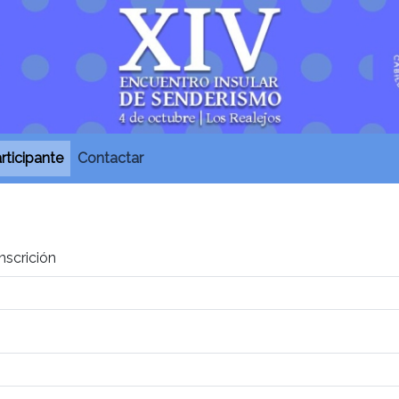
rticipante
Contactar
nscrición