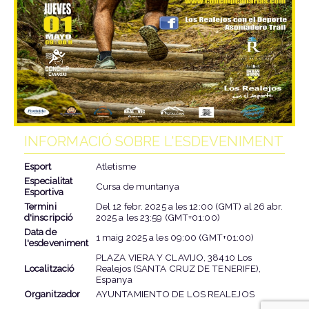
INFORMACIÓ SOBRE L'ESDEVENIMENT
Esport
Atletisme
Especialitat
Cursa de muntanya
Esportiva
Termini
Del
12 febr. 2025
a les
12:00 (GMT)
al
26 abr.
d'inscripció
2025
a les
23:59 (GMT+01:00)
Data de
1 maig 2025
a les
09:00 (GMT+01:00)
l'esdeveniment
PLAZA VIERA Y CLAVIJO, 38410 Los
Localització
Realejos (SANTA CRUZ DE TENERIFE),
Espanya
Organitzador
AYUNTAMIENTO DE LOS REALEJOS