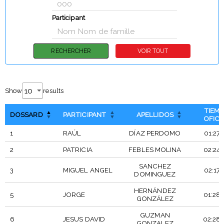
Participant
Show
results
TIEM
DOSSARD
PARTICIPANT
APELLIDOS
OFICI
1
RAÚL
DÍAZ PERDOMO
01:27:
2
PATRICIA
FEBLES MOLINA
02:24:
SANCHEZ
3
MIGUEL ANGEL
02:17:
DOMINGUEZ
HERNÁNDEZ
5
JORGE
01:28:
GONZÁLEZ
GUZMAN
6
JESUS DAVID
02:28:
GONZALEZ