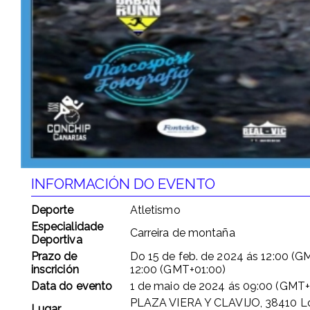
INFORMACIÓN DO EVENTO
Deporte
Atletismo
Especialidade
Carreira de montaña
Deportiva
Prazo de
Do
15 de feb. de 2024
ás
12:00 (G
inscrición
12:00 (GMT+01:00)
Data do evento
1 de maio de 2024
ás
09:00 (GMT+
PLAZA VIERA Y CLAVIJO, 38410 L
Lugar