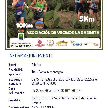
INFORMAZIONI EVENTO
Sport
Atletica
Specialità
Trail, Corsa in montagna
sportiva
Scadenza
Dal
15 mar 2025
alle
12:00 (GMT)
al
22 set 2025
alle
iscrizioni
23:59 (GMT+01:00)
Data
Dal
27 set 2025
alle
16:00 (GMT+01:00)
dell'evento
ARICO, 38589 La Sabinita (Santa Cruz de Tenerife),
Località
Spagna
Organizzatore
AAVV LA SABINITA