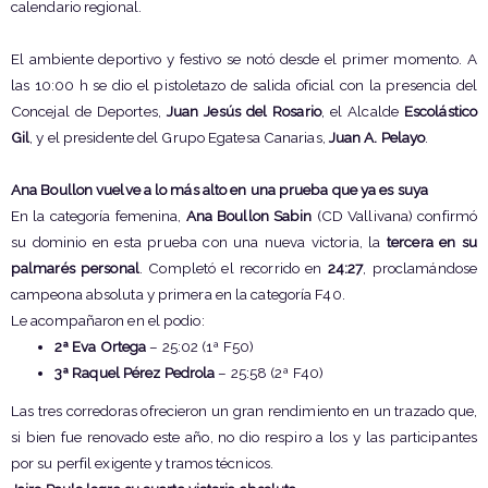
calendario regional.
El ambiente deportivo y festivo se notó desde el primer momento. A
las 10:00 h se dio el pistoletazo de salida oficial con la presencia del
Concejal de Deportes,
Juan Jesús del Rosario
, el Alcalde
Escolástico
Gil
, y el presidente del Grupo Egatesa Canarias,
Juan A. Pelayo
.
Ana Boullon vuelve a lo más alto en una prueba que ya es suya
En la categoría femenina,
Ana Boullon Sabin
(CD Vallivana) confirmó
su dominio en esta prueba con una nueva victoria, la
tercera en su
palmarés personal
. Completó el recorrido en
24:27
, proclamándose
campeona absoluta y primera en la categoría F40.
Le acompañaron en el podio:
2ª Eva Ortega
– 25:02 (1ª F50)
3ª Raquel Pérez Pedrola
– 25:58 (2ª F40)
Las tres corredoras ofrecieron un gran rendimiento en un trazado que,
si bien fue renovado este año, no dio respiro a los y las participantes
por su perfil exigente y tramos técnicos.