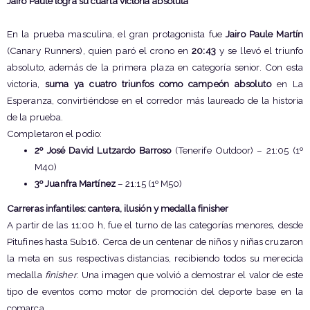
Jairo Paule logra su cuarta victoria absoluta
En la prueba masculina, el gran protagonista fue
Jairo Paule Martín
(Canary Runners), quien paró el crono en
20:43
y se llevó el triunfo
absoluto, además de la primera plaza en categoría senior. Con esta
victoria,
suma ya cuatro triunfos como campeón absoluto
en La
Esperanza, convirtiéndose en el corredor más laureado de la historia
de la prueba.
Completaron el podio:
2º José David Lutzardo Barroso
(Tenerife Outdoor) – 21:05 (1º
M40)
3º Juanfra Martínez
– 21:15 (1º M50)
Carreras infantiles: cantera, ilusión y medalla finisher
A partir de las 11:00 h, fue el turno de las categorías menores, desde
Pitufines hasta Sub16. Cerca de un centenar de niños y niñas cruzaron
la meta en sus respectivas distancias, recibiendo todos su merecida
medalla
finisher
. Una imagen que volvió a demostrar el valor de este
tipo de eventos como motor de promoción del deporte base en la
comarca.