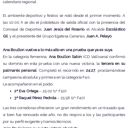
calendario regional.
El ambiente deportivo y festivo se notó desde el primer momento. A
las 10:00 h se dio el pistoletazo de salida oficial con la presencia del
Concejal de Deportes,
Juan Jesús del Rosario
, el Alcalde
Escolástico
Gil
, y el presidente del Grupo Egatesa Canarias,
Juan A. Pelayo
.
Ana Boullon vuelve a lo más alto en una prueba que ya es suya
En la categoría femenina,
Ana Boullon Sabin
(CD Vallivana) confirmó
su dominio en esta prueba con una nueva victoria, la
tercera en su
palmarés personal
. Completó el recorrido en
24:27
, proclamándose
campeona absoluta y primera en la categoría F40.
Le acompañaron en el podio:
2ª Eva Ortega
– 25:02 (1ª F50)
3ª Raquel Pérez Pedrola
– 25:58 (2ª F40)
Las tres corredoras ofrecieron un gran rendimiento en un trazado que,
si bien fue renovado este año, no dio respiro a los y las participantes
por su perfil exigente y tramos técnicos.