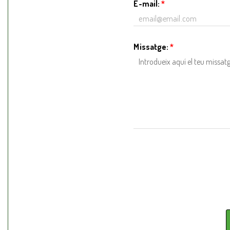
E-mail:
*
Missatge:
*