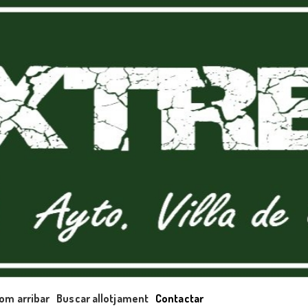
om arribar
Buscar allotjament
Contactar