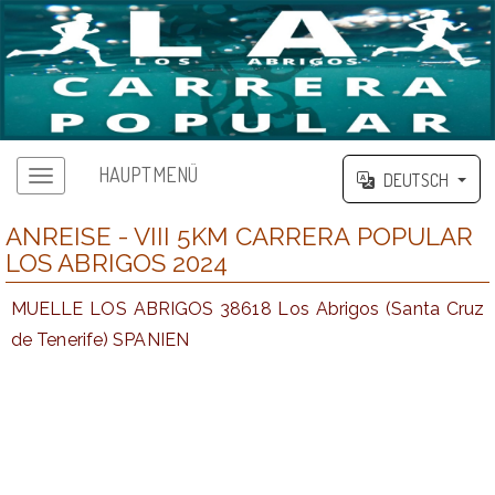
HAUPTMENÜ
DEUTSCH
ANREISE - VIII 5KM CARRERA POPULAR
LOS ABRIGOS 2024
MUELLE LOS ABRIGOS 38618 Los Abrigos (Santa Cruz
de Tenerife) SPANIEN