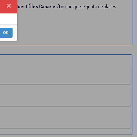
e de l’Ouest (Îles Canaries)
ou lorsque le quota de places
OK