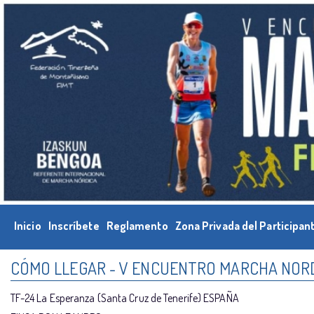
Inicio
Inscríbete
Reglamento
Zona Privada del Participan
CÓMO LLEGAR - V ENCUENTRO MARCHA NORD
TF-24 La Esperanza (Santa Cruz de Tenerife) ESPAÑA